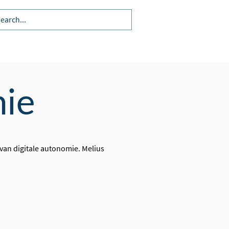
HI
Remko Nienhuis
Contact
mie
van digitale autonomie. Melius