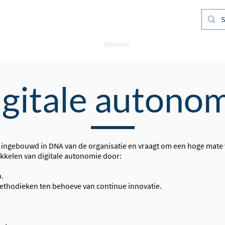
e
Nieuws en projecten
Diensten
Publicaties
Over M
gitale autono
ingebouwd in DNA van de organisatie en vraagt om een hoge mate 
wikkelen van digitale autonomie door:
p.
ethodieken ten behoeve van continue innovatie.