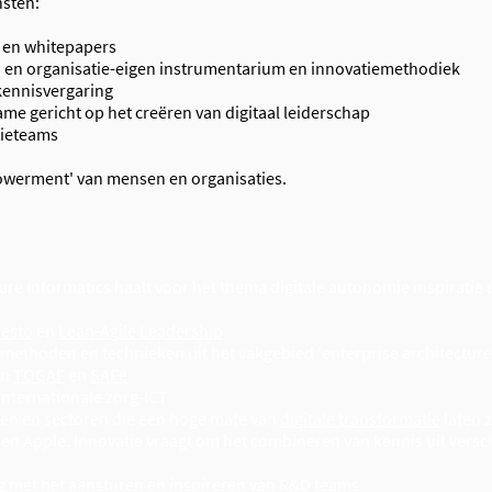
nsten:
s en whitepapers
 en organisatie-eigen instrumentarium en innovatiemethodiek
kennisvergaring
ame gericht op het creëren van digitaal leiderschap
tieteams
mpowerment' van mensen en organisaties.
are Informatics haalt voor het thema digitale autonomie inspiratie u
festo
en
Lean-Agile Leadership
methoden en technieken uit het vakgebied 'enterprise architecture'
en
TOGAF
en
SAFe
internationale zorg-ICT
ven en sectoren die een hoge mate van
digitale transformatie
laten z
en Apple. Innovatie vraagt om het combineren van kennis uit versc
ng met het
aansturen en inspireren van R&D teams