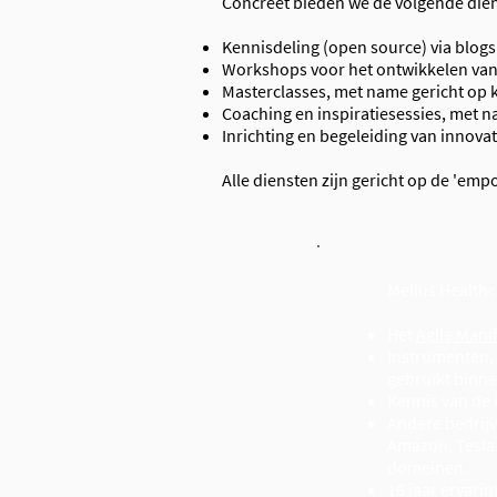
Concreet bieden we de volgende die
Kennisdeling (open source) via blog
Workshops voor het ontwikkelen van
Masterclasses, met name gericht op 
Coaching en inspiratiesessies, met n
Inrichting en begeleiding van innova
Alle diensten zijn gericht op de 'e
Melius Healthc
Het
Agile Mani
Instrumenten, 
gebruikt binn
Kennis van de 
Andere bedrij
Amazon, Tesla 
domeinen.
16 jaar ervari