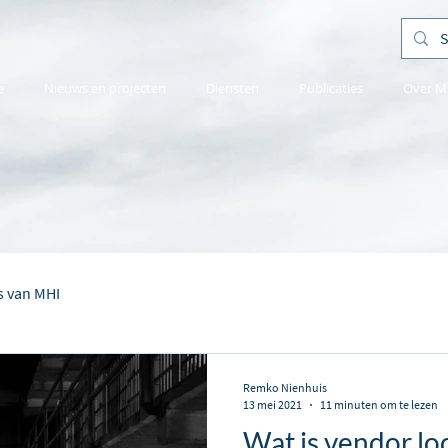
e
Nieuws en projecten
Diensten
Publicaties
Over M
s van MHI
Remko Nienhuis
13 mei 2021
11 minuten om te lezen
Wat is vendor lo