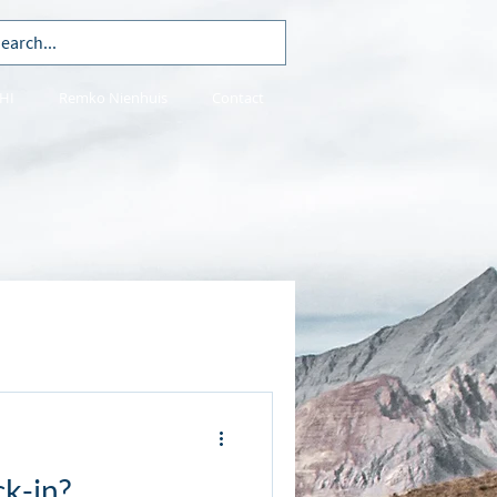
HI
Remko Nienhuis
Contact
ck-in?