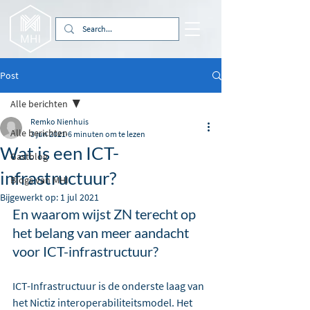
Post
Alle berichten
Remko Nienhuis
Alle berichten
3 jun 2021
6 minuten om te lezen
Wat is een ICT-
Gastblog
infrastructuur?
Blogs van MHI
Bijgewerkt op:
1 jul 2021
En waarom wijst ZN terecht op 
het belang van meer aandacht 
voor ICT-infrastructuur?
ICT-Infrastructuur is de onderste laag van 
het Nictiz interoperabiliteitsmodel. Het 