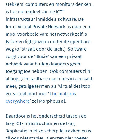
stekkers, computers en monitors denken, 
is het merendeel van de ICT-
infrastructuur inmiddels software. De 
term ‘Virtual Private Network’ is daar een 
mooi voorbeeld van: het netwerk zelf is 
fysiek en ligt gewoon onder de openbare 
weg (of straalt door de lucht). Software 
zorgt voor de ‘illusie’ van een privaat 
netwerk waar buitenstaanders geen 
toegang toe hebben. Ook computers zijn 
allang geen tastbare machines in een kast 
meer, getuige termen als ‘virtual desktop’ 
en ‘virtual machine’. ‘
The matrix is 
everywhere
’ zei Morpheus al.
Daardoor is het onderscheid tussen de 
laag ICT-Infrastructuur en de laag 
‘Applicatie’ niet zo scherp te trekken en is 
zij ook niet stabiel. Diensten die vroeger 