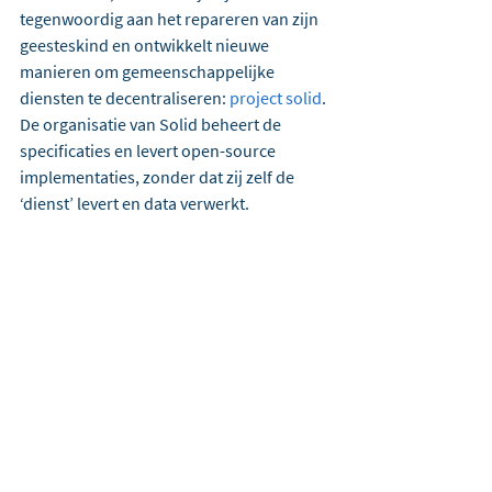
tegenwoordig aan het repareren van zijn 
geesteskind en ontwikkelt nieuwe 
manieren om gemeenschappelijke 
diensten te decentraliseren: 
project solid
. 
De organisatie van Solid beheert de 
specificaties en levert open-source 
implementaties, zonder dat zij zelf de 
‘dienst’ levert en data verwerkt.
Heeft het wetsvoorstel 
Wegiz te weinig aandacht 
voor ICT-infrastructuur?
Hoewel ik het eens ben met ZN dat meer 
aandacht uit moet gaan naar nationale 
‘zorginfrastructuur’, hoop ik toch dat de 
leden van de vaste Kamercommissie voor 
VWS in de oproep van ZN geen aanleiding 