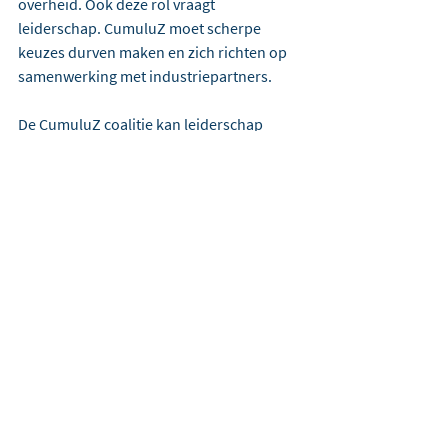
overheid. Ook deze rol vraagt 
leiderschap. CumuluZ moet scherpe 
keuzes durven maken en zich richten op 
samenwerking met industriepartners.
De CumuluZ coalitie kan leiderschap 
tonen door heldere verwachtingen te 
schetsen. Ieder initiatief op het gebied 
van databeschikbaarheid is afhankelijk 
van de medewerking van leveranciers van 
bronsystemen, van zorgverleners en van 
het vermogen van zorginstellingen om de 
datakwaliteit te verbeteren.
Autonomie
Om een succesvolle publieke innovatie te 
zijn is het noodzakelijk dat CumuluZ nu 
en in de toekomst autonoom is in het 
bepalen en uitvoeren van haar strategie. 