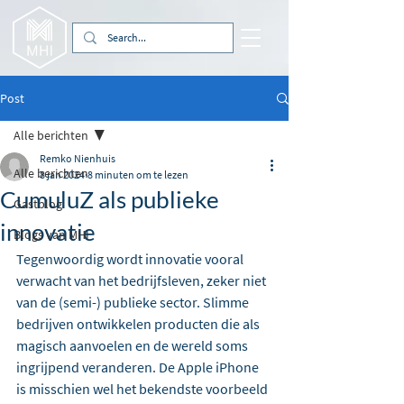
Post
Alle berichten
Remko Nienhuis
Alle berichten
8 jan 2024
8 minuten om te lezen
CumuluZ als publieke
Gastblog
innovatie
Blogs van MHI
Tegenwoordig wordt innovatie vooral 
verwacht van het bedrijfsleven, zeker niet 
van de (semi-) publieke sector. Slimme 
bedrijven ontwikkelen producten die als 
magisch aanvoelen en de wereld soms 
ingrijpend veranderen. De Apple iPhone 
is misschien wel het bekendste voorbeeld 