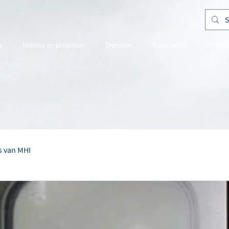
e
Nieuws en projecten
Diensten
Publicaties
Over M
s van MHI