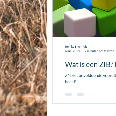
Remko Nienhuis
6 mei 2021
7 minuten om te lezen
Wat is een ZIB?
ZN ziet onvoldoende vooruit
beeld?