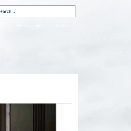
HI
Remko Nienhuis
Contact