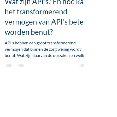
Wat zijn API's? En hoe kan
het transformerend
vermogen van API's beter
worden benut?
API’s hebben een groot transformerend
vermogen dat binnen de zorg weinig wordt
benut. Wat zijn daarvan de oorzaken en welke
oplossing is er?
Remko Nienhuis
23 feb 2021
6 minuten om te lezen
Wat is Digitale
Transformatie?