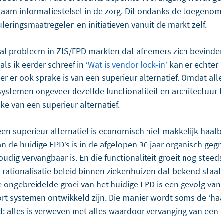
zaam informatiestelsel in de zorg. Dit ondanks de toegeno
uleringsmaatregelen en initiatieven vanuit de markt zelf.
aal probleem in ZIS/EPD markten dat afnemers zich bevinden 
ls ik eerder schreef in ‘
Wat is vendor lock-in
’ kan er echter
er er ook sprake is van een superieur alternatief. Omdat all
ystemen ongeveer dezelfde functionaliteit en architectuur k
e van een superieur alternatief. 
en superieur alternatief is economisch niet makkelijk haalb
n de huidige EPD’s is in de afgelopen 30 jaar organisch gegr
voudig vervangbaar is. En die functionaliteit groeit nog stee
-rationalisatie beleid binnen ziekenhuizen dat bekend staat a
 Die ongebreidelde groei van het huidige EPD is een gevolg va
rt systemen ontwikkeld zijn. Die manier wordt soms de ‘ha
: alles is verweven met alles waardoor vervanging van een