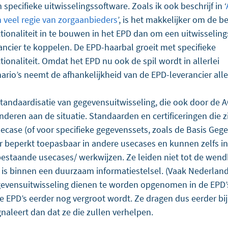
 specifieke uitwisselingssoftware. Zoals ik ook beschrijf in ‘
 veel regie van zorgaanbieders
’, is het makkelijker om de b
ctionaliteit in te bouwen in het EPD dan om een uitwisselin
ncier te koppelen. De EPD-haarbal groeit met specifieke 
tionaliteit. Omdat het EPD nu ook de spil wordt in allerlei 
nario’s neemt de afhankelijkheid van de EPD-leverancier all
tandaardisatie van gegevensuitwisseling, die ook door de A
nderen aan de situatie. Standaarden en certificeringen die z
secase (of voor specifieke gegevenssets, zoals de Basis Geg
r beperkt toepasbaar in andere usecases en kunnen zelfs in
bestaande usecases/ werkwijzen. Ze leiden niet tot de wend
 is binnen een duurzaam informatiestelsel. (Vaak Nederland-
evensuitwisseling dienen te worden opgenomen in de EPD’
e EPD’s eerder nog vergroot wordt. Ze dragen dus eerder bij
gnaleert dan dat ze die zullen verhelpen. 