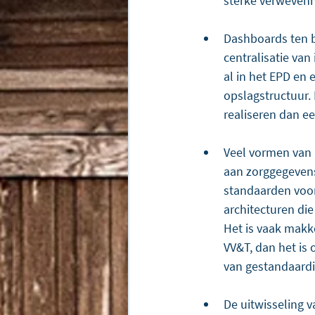
sterke verwevenhe
Dashboards ten b
centralisatie van
al in het EPD en 
opslagstructuur.
realiseren dan e
Veel vormen van 
aan zorggegevens,
standaarden voor 
architecturen di
Het is vaak makke
VV&T, dan het is
van gestandaardi
De uitwisseling 