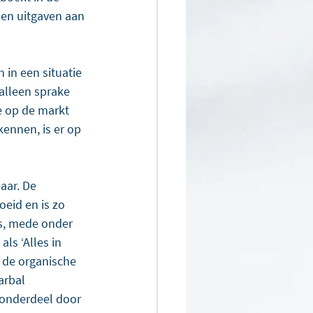
men uitgaven aan 
in een situatie 
 alleen sprake 
e op de markt 
ennen, is er op 
aar. De 
oeid en is zo 
ds, mede onder 
ls ‘Alles in 
n de organische 
arbal 
 onderdeel door 