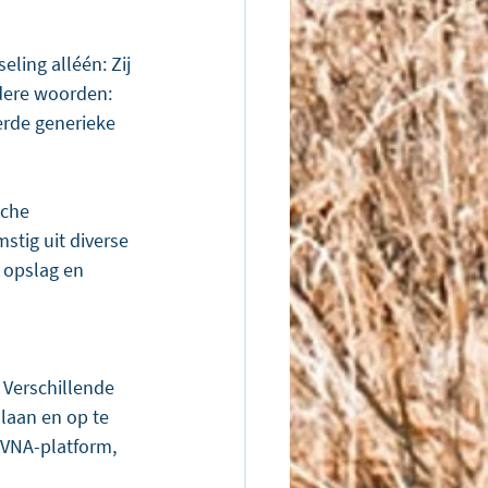
ling alléén: Zij 
ndere woorden: 
rde generieke 
che 
tig uit diverse 
 opslag en 
Verschillende 
aan en op te 
 VNA-platform, 