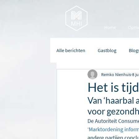
Home
Opini
Alle berichten
Gastblog
Blog
Remko Nienhuis
8 j
Het is ti
Van ‘haarbal 
voor gezondh
De Autoriteit Consume
‘Marktordening inform
andere partijen concl