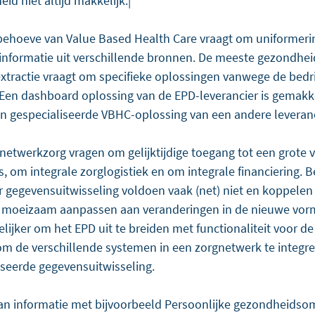
id niet altijd makkelijk.|
ehoeve van Value Based Health Care vraagt om uniformeri
 informatie uit verschillende bronnen. De meeste gezondheid
extractie vraagt om specifieke oplossingen vanwege de bedri
 Een dashboard oplossing van de EPD-leverancier is gemakkel
en gespecialiseerde VBHC-oplossing van een andere leveranc
netwerkzorg vragen om gelijktijdige toegang tot een grote 
 om integrale zorglogistiek en om integrale financiering. 
gegevensuitwisseling voldoen vaak (net) niet en koppelen le
e moeizaam aanpassen aan veranderingen in de nieuwe vorm
lijker om het EPD uit te breiden met functionaliteit voor de 
 om de verschillende systemen in een zorgnetwerk te integre
seerde gegevensuitwisseling.
van informatie met bijvoorbeeld Persoonlijke gezondheidso