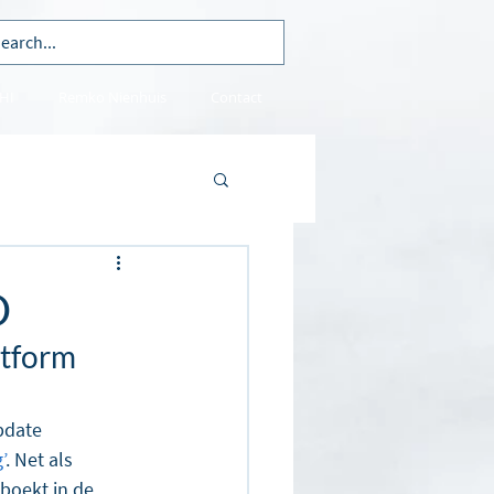
HI
Remko Nienhuis
Contact
D
atform 
pdate 
’
. Net als 
boekt in de 