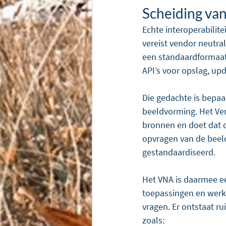
Scheiding van
Echte interoperabilite
vereist vendor neutra
een standaardformaat
API’s voor opslag, up
Die gedachte is bepa
beeldvorming. Het Ven
bronnen en doet dat o
opvragen van de beeld
gestandaardiseerd.
Het VNA is daarmee ee
toepassingen en werk
vragen. Er ontstaat r
zoals: 