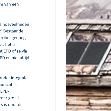
em van een 
te hoeveelheden 
w’. Bestaande 
lexibel genoeg 
t. Het is 
 EPD of ze via 
PD en niet altijd 
onder integrale 
unicatie, 
 EPD-
der groeit. 
s is door de 