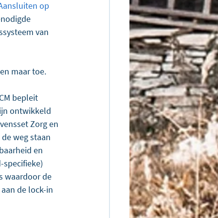
Aansluiten op 
enodigde 
gssysteem van 
een maar toe.
CM bepleit 
ijn ontwikkeld 
evensset Zorg en 
 de weg staan 
baarheid en 
specifieke) 
s waardoor de 
 aan de lock-in 