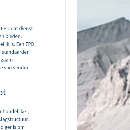
 EPD dat dienst 
en bieden. 
ijk is. Een EPD 
we standaarden 
urzaam 
ie van vendor 
ot 
houdelijke-, 
slagstructuur. 
diger is om 