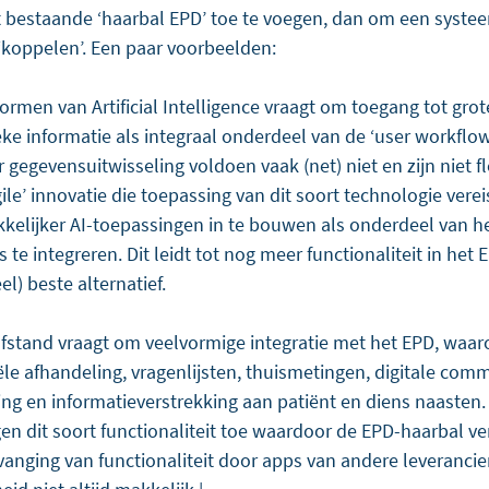
et bestaande ‘haarbal EPD’ toe te voegen, dan om een syste
 ‘koppelen’. Een paar voorbeelden:
ormen van Artificial Intelligence vraagt om toegang tot gro
eke informatie als integraal onderdeel van de ‘user workflo
gegevensuitwisseling voldoen vaak (net) niet en zijn niet f
ile’ innovatie die toepassing van dit soort technologie vereis
elijker AI-toepassingen in te bouwen als onderdeel van het
s te integreren. Dit leidt tot nog meer functionaliteit in het E
el) beste alternatief.
afstand vraagt om veelvormige integratie met het EPD, waar
ële afhandeling, vragenlijsten, thuismetingen, digitale comm
ing en informatieverstrekking aan patiënt en diens naasten.
en dit soort functionaliteit toe waardoor de EPD-haarbal ver
vanging van functionaliteit door apps van andere leverancier