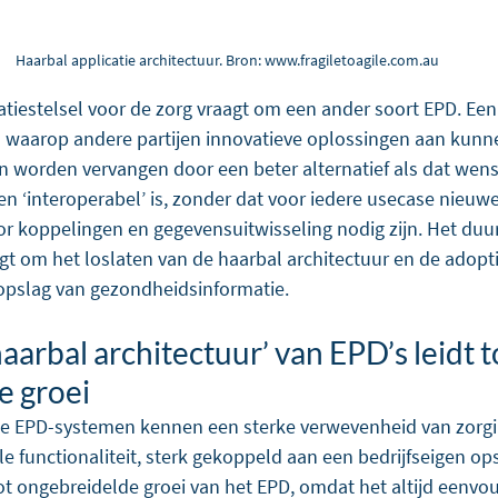
Haarbal applicatie architectuur. Bron: www.fragiletoagile.com.au
iestelsel voor de zorg vraagt om een ander soort EPD. Een
 waarop andere partijen innovatieve oplossingen aan kunn
worden vervangen door een beter alternatief als dat wensel
 en ‘interoperabel’ is, zonder dat voor iedere usecase nieu
voor koppelingen en gegevensuitwisseling nodig zijn. Het du
agt om het loslaten van de haarbal architectuur en de adopt
opslag van gezondheidsinformatie.
arbal architectuur’ van EPD’s leidt t
e groei
le EPD-systemen kennen een sterke verwevenheid van zorgin
ële functionaliteit, sterk gekoppeld aan een bedrijfseigen op
tot ongebreidelde groei van het EPD, omdat het altijd eenvou