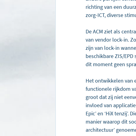
richting van een duur
zorg-ICT, diverse stim
De ACM ziet als centr
van vendor lock-in. Zoa
zijn van lock-in wanne
beschikbare ZIS/EPD s
dit moment geen sprak
Het ontwikkelen van e
functionele rijkdom va
groot dat zij niet een
invloed van applicatie
Epic’ en ‘HiX tenzij’.
manier waarop dit soo
architectuur’ genoemd