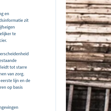
ng en 
sinformatie zit 
jfseigen 
ijker te 
ier. 
verscheidenheid 
Bestaande 
idt tot starre 
en van zorg. 
eerste lijn en de 
ren op basis 
mgevingen 