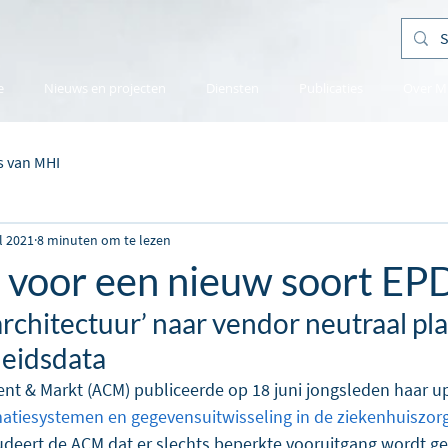
e
Nieuws en projecten
Diensten
Publicaties
Over M
s van MHI
ul 2021
8 minuten om te lezen
jd voor een nieuw soort EP
architectuur’ naar vendor neutraal pl
eidsdata
nt & Markt (ACM) publiceerde op 18 juni jongsleden haar u
atiesystemen en gegevensuitwisseling in de ziekenhuiszorg
udeert de ACM dat er slechts beperkte vooruitgang wordt ge