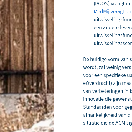
(PGO’s) vraagt om
MedMij vraagt om
uitwisselingsfun
een andere levera
uitwisselingsfunc
uitwisselingssce
De huidige vorm van s
wordt, zal weinig vera
voor een specifieke u
eOverdracht) zijn maa
van verbeteringen in 
innovatie die gewenst
Standaarden voor geg
afhankelijkheid van di
situatie die de ACM si